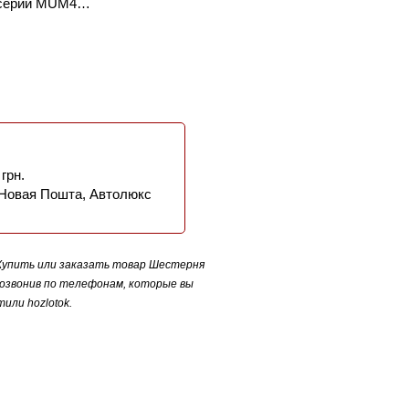
в серии MUM4…
 грн.
 Новая Пошта, Автолюкс
 Купить или заказать товар Шестерня
позвонив по телефонам, которые вы
или hozlotok.